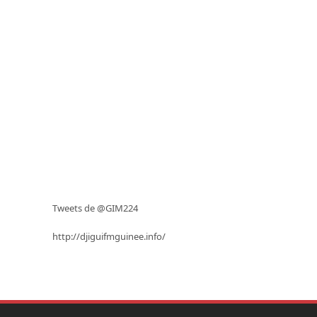
Tweets de @GIM224
http://djiguifmguinee.info/